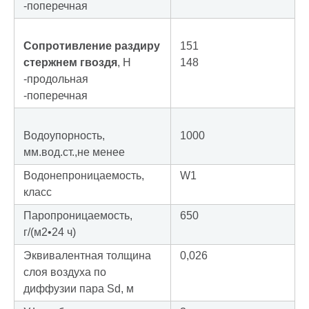
-поперечная
Сопротивление раздиру
151
стержнем гвоздя
, Н
148
-продольная
-поперечная
Водоупорность,
1000
мм.вод.ст.,не менее
Водонепроницаемость,
W1
класс
Паропроницаемость,
650
г/(м2•24 ч)
Эквивалентная толщина
0,026
слоя воздуха по
диффузии пара Sd, м