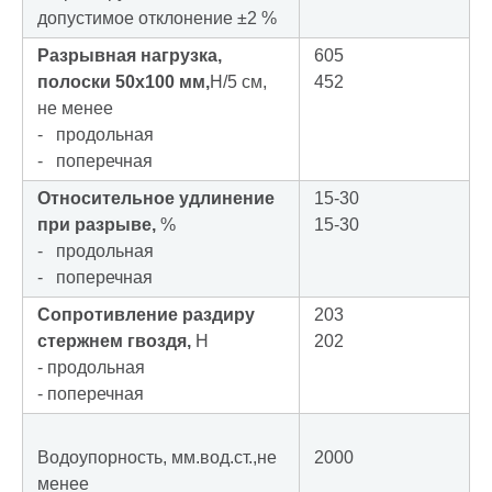
допустимое отклонение ±2 %
Разрывная нагрузка,
605
полоски 50х100 мм,
Н/5 см,
452
не менее
- продольная
- поперечная
Относительное удлинение
15-30
при разрыве,
%
15-30
- продольная
- поперечная
Сопротивление раздиру
203
стержнем гвоздя,
Н
202
- продольная
- поперечная
Водоупорность, мм.вод.ст.,не
2000
менее