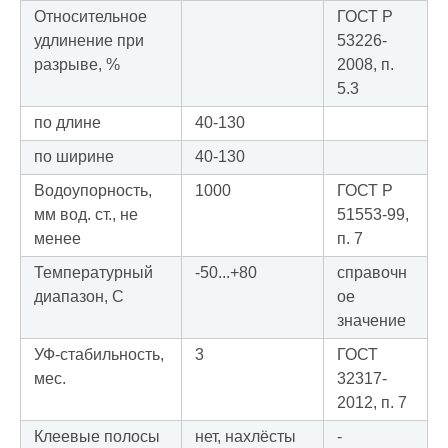
Относительное
ГОСТ Р
удлинение при
53226-
разрыве, %
2008, п.
5.3
по длине
40-130
по ширине
40-130
Водоупорность,
1000
ГОСТ Р
мм вод. ст., не
51553-99,
менее
п. 7
Температурный
-50...+80
справочн
диапазон, С
ое
значение
УФ-стабильность,
3
ГОСТ
мес.
32317-
2012, п. 7
Клеевые полосы
нет, нахлёсты
-