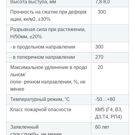
Высота выступа, мм
7,8-8,0
Прочность на сжатие при деформ
300
ации, кн/м2, ±30%
Разрывная сила при растяжении,
Н/50мм, ±20%
- в продольном направлении
300
- в поперечном направлении
270
Максимальное удлинение в продо
20
льном/
попе- речном направлении, %, не
менее
Температурный режим, °С
-50…+80
Класс пожарной опасности
КМ5 (Г4, В3,
Д3,Т4, РП4)
Заявленный
60 лет
срок службы, не менее