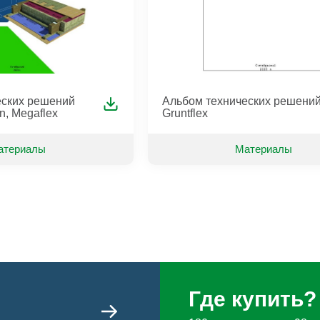
-Floor 60
Veberton Rooftest
Veberton Aisb
t-Floor
Veberton Rooftest Комплект
Megaflex Фас
контактного электрода
Veberton Roofglass
Veberton RoofTest Lasertech
Диагностическое оборудование
еских решений
Альбом технических решени
n, Megaflex
Gruntflex
атериалы
Материалы
Где купить?