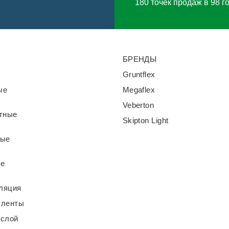
180 точек продаж в 98 г
БРЕНДЫ
Gruntflex
ые
Megaflex
Veberton
тные
Skipton Light
ные
ые
ляция
 ленты
 слой