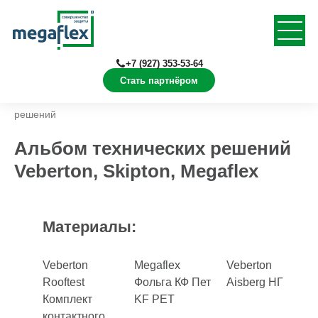
+7 (927) 353-53-64
Стать партнёром
Главная
Документация
Альбомы технических
решений
Альбом технических решений
Veberton, Skipton, Megaflex
Материалы:
Veberton
Megaflex
Veberton
Rooftest
Фольга КФ Пет
Aisberg НГ
Комплект
KF PET
контактного