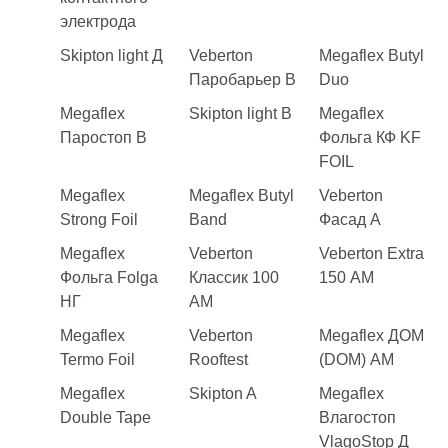
электрода
Skipton light Д
Veberton
Megaflex Butyl
Паробарьер B
Duo
Megaflex
Skipton light B
Megaflex
Паростоп B
Фольга КФ KF
FOIL
Megaflex
Megaflex Butyl
Veberton
Strong Foil
Band
Фасад A
Megaflex
Veberton
Veberton Extra
Фольга Folga
Классик 100
150 АМ
НГ
АM
Megaflex
Veberton
Megaflex ДОМ
Termo Foil
Rooftest
(DOM) AM
Megaflex
Skipton A
Megaflex
Double Tape
Влагостоп
VlagoStop Д