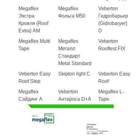
Megaflex
Megaflex
Veberton
Экстра
Фольга M50
Гидробарьер
Кровля (Roof
(Gidrobaryer)
Extra) AM
D
Megaflex Multi
Megaflex
Veberton
Tape
Металл
Rooftest FIX
Стандарт
Metal Standard
Veberton Easy
Skipton light C
Veberton Easy
Roof Step
Roof
Megaflex
Veberton
Megaflex L-
Сайдинг A
Aнтироса D+A
Tape