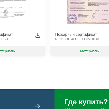
-Floor 60
Veberton Rooftest
Veberton Aisb
t-Floor
Veberton Rooftest Комплект
Megaflex Фас
контактного электрода
Veberton Roofglass
Veberton RoofTest Lasertech
Диагностическое оборудование
ификат
Пожарный сертификат
1.0174
RU 31588.04ОЦН0.ОС05.00940
атериалы
Материалы
Где купить?