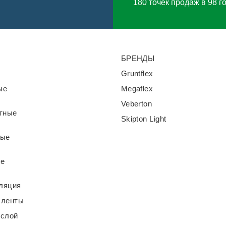
180 точек продаж в 98 г
БРЕНДЫ
Gruntflex
ые
Megaflex
Veberton
тные
Skipton Light
ные
ые
ляция
 ленты
 слой