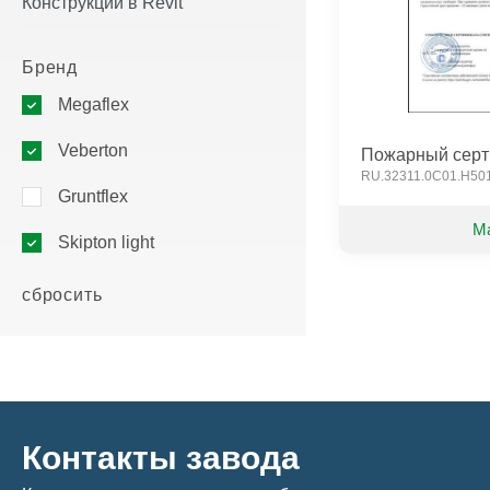
Конструкции в Revit
Megaflex Фольга M50
Megaflex Тёплый пол Hot
Megaflex Фольга КФ Пет KF PET
Megaflex Тёплый пол Ho
100
Megaflex Фольга КФ KF FOIL
Бренд
Megaflex Фольга Folga НГ
Megaflex
Veberton Termo A-Foil
Veberton
ещё
Пожарный серт
RU.32311.0C01.H50
Gruntflex
М
Skipton light
сбросить
Контакты завода