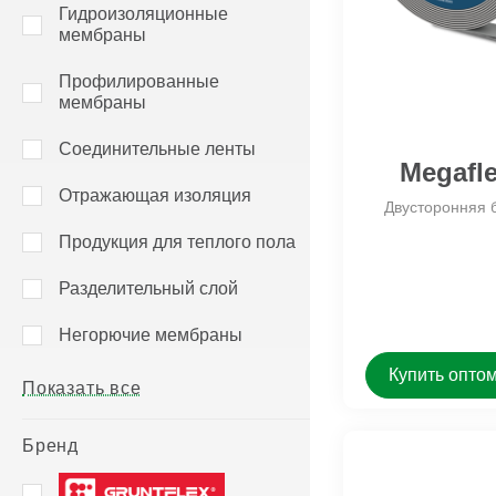
Megaflex Фольга M50
Megaflex Тёплый пол Hot
Гидроизоляционные
мембраны
Megaflex Фольга КФ Пет KF PET
Megaflex Тёплый пол Ho
100
Megaflex Фольга КФ KF FOIL
Профилированные
Megaflex Фольга Folga НГ
мембраны
Veberton Termo A-Foil
Соединительные ленты
ещё
Megafl
Отражающая изоляция
Двусторонняя б
Продукция для теплого пола
Разделительный слой
Негорючие мембраны
Купить опто
Показать все
Бренд