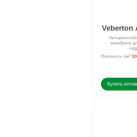
Veberton
Четырехслой
мембрана дл
гид
2
Плотность г/м
:
10
Купить опто