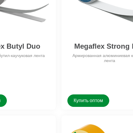
-Floor 60
Veberton Rooftest
Veberton Aisb
t-Floor
Veberton Rooftest Комплект
Megaflex Фас
контактного электрода
Veberton Roofglass
Veberton RoofTest Lasertech
Диагностическое оборудование
ex Butyl Duo
Megaflex Strong 
утил-каучуковая лента
Армированная алюминиевая к
лента
м
Купить оптом