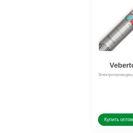
Vebert
Электропроводящ
Купить опто