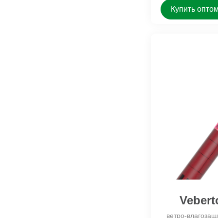
Купить опто
Vebert
ветро-влагозащ