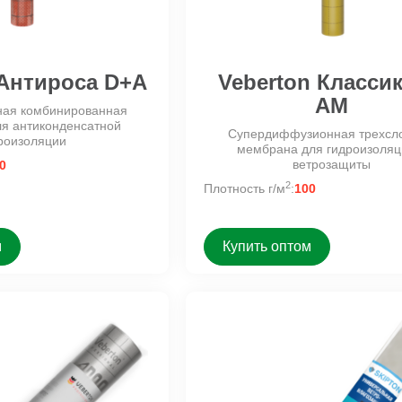
 Aнтироса D+A
Veberton Классик
АM
ная комбинированная
я антиконденсатной
Супердиффузионная трехсл
роизоляции
мембрана для гидроизоляц
ветрозащиты
0
2
Плотность г/м
:
100
м
Купить оптом