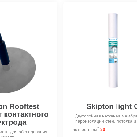
on Rooftest
Skipton light 
 контактного
Двухслойная нетканая мембр
ектрода
пароизоляции стен, потолка 
2
Плотность г/м
:
30
мент для обследования