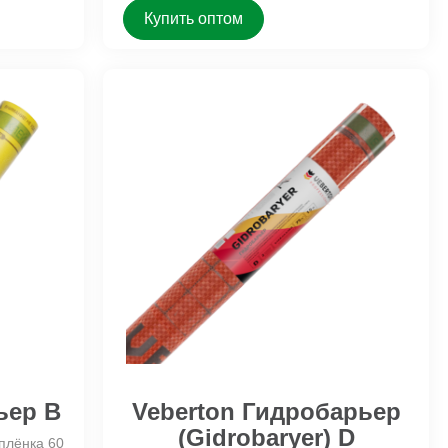
Купить оптом
ьер B
Veberton Гидробарьер
(Gidrobaryer) D
плёнка 60