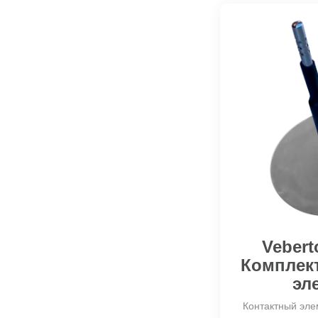
Vebert
Комплект
эл
Контактный эле