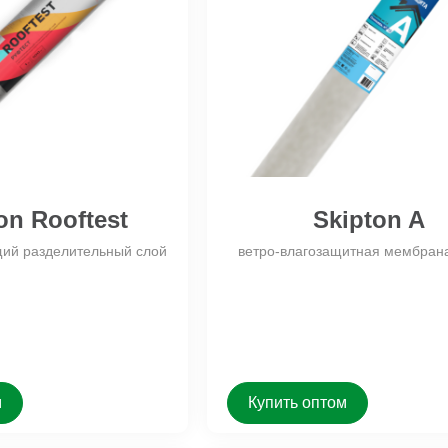
on Rooftest
Skipton A
ий разделительный слой
ветро-влагозащитная мембрана
м
Купить оптом