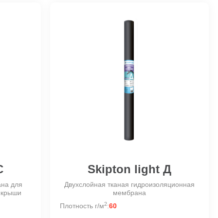
C
Skipton light Д
ана для
Двухслойная тканая гидроизоляционная
и крыши
мембрана
2
Плотность г/м
:
60