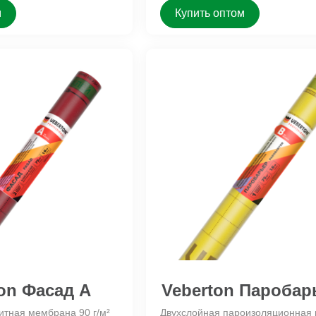
м
Купить оптом
on Фасад A
Veberton Паробар
итная мембрана 90 г/м²
Двухслойная пароизоляционная 