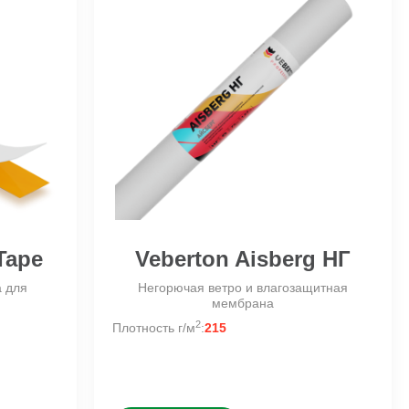
Tape
Veberton Aisberg НГ
а для
Негорючая ветро и влагозащитная
мембрана
2
Плотность г/м
:
215