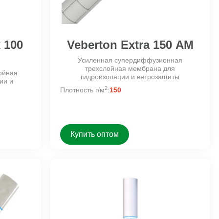
 100
Veberton Extra 150 АМ
Усиленная супердиффузионная
трехслойная мембрана для
ойная
гидроизоляции и ветрозащиты
ии и
2
Плотность г/м
:
150
Купить оптом