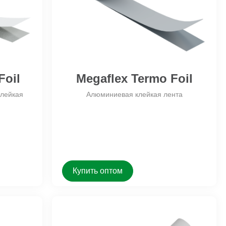
erg НГ
Veberton Easy Roof
заглубленных отдельностоящих
сооружений ГО
ад Fasad НГ
Veberton Easy Roof Step
Foil
Megaflex Termo Foil
лейкая
Алюминиевая клейкая лента
Купить оптом