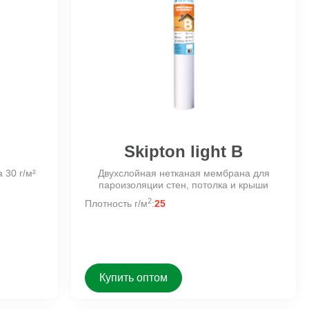
Skipton light B
 30 г/м²
Двухслойная нетканая мембрана для
пароизоляции стен, потолка и крыши
2
Плотность г/м
:
25
Купить оптом