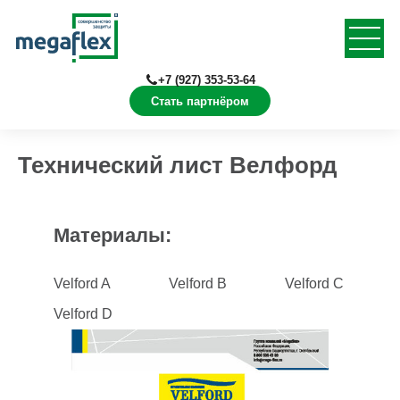
+7 (927) 353-53-64
Стать партнёром
Главная
Документация
Технические листы
Технический лист Велфорд
Материалы:
Velford A
Velford B
Velford С
Velford D