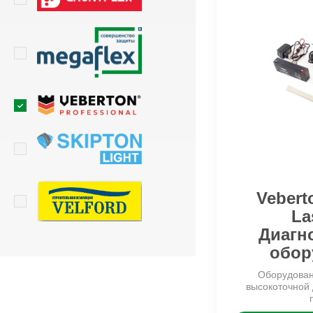
Vebert
La
Диагн
обор
Оборудован
высокоточной 