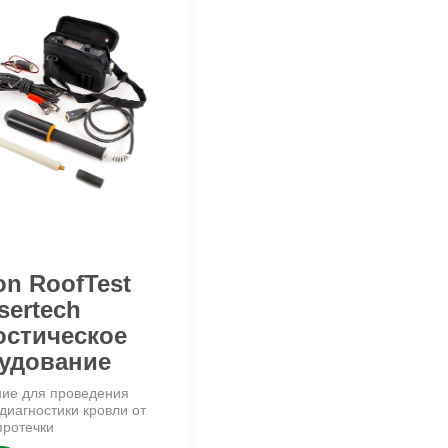
on RoofTest
sertech
остическое
удование
ие для проведения
диагностики кровли от
протечки