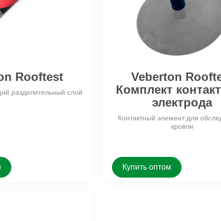
-Floor 60
Veberton Rooftest
Veberton Aisb
t-Floor
Veberton Rooftest Комплект
Megaflex Фас
контактного электрода
Veberton Roofglass
Veberton RoofTest Lasertech
Диагностическое оборудование
on Rooftest
Veberton Rooft
Комплект контак
ий разделительный слой
электрода
Контактный элемент для обсле
кровли
м
Купить оптом