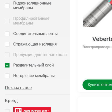
Megaflex Фольга M50
Megaflex Тёплый пол Hot
Гидроизоляционные
мембраны
Megaflex Фольга КФ Пет KF PET
Megaflex Тёплый пол Ho
100
Megaflex Фольга КФ KF FOIL
Профилированные
Megaflex Фольга Folga НГ
мембраны
Veberton Termo A-Foil
Соединительные ленты
ещё
Vebert
Отражающая изоляция
Электропроводящ
Продукция для теплого пола
Разделительный слой
Негорючие мембраны
Купить опто
Показать все
Бренд