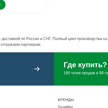
м
с доставкой по России и СНГ. Полный цикл производства н
и отгружаем партнерам.
Где купить?
180 точек продаж в 98 г
БРЕНДЫ
Gruntflex