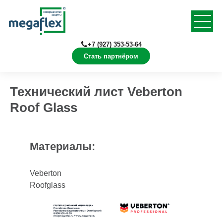
+7 (927) 353-53-64
Стать партнёром
Главная
Документация
Технические листы
Технический лист Veberton
Roof Glass
Материалы:
Veberton
Roofglass