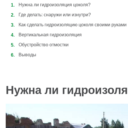
Megaflex Фольга M50
Megaflex Тёплый пол Hot
Нужна ли гидроизоляция цоколя?
Megaflex Фольга КФ Пет KF PET
Megaflex Тёплый пол Ho
Где делать: снаружи или изнутри?
100
Megaflex Фольга КФ KF FOIL
Megaflex Фольга Folga НГ
Как сделать гидроизоляцию цоколя своими руками
Veberton Termo A-Foil
Вертикальная гидроизоляция
ещё
Обустройство отмостки
Выводы
Нужна ли гидроизоля