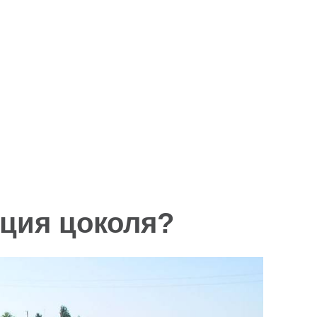
-Floor 60
Veberton Rooftest
Veberton Aisb
t-Floor
Veberton Rooftest Комплект
Megaflex Фас
контактного электрода
Veberton Roofglass
Veberton RoofTest Lasertech
Диагностическое оборудование
ция цоколя?